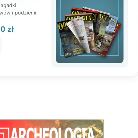
 zagadki
iwów i podziemi
Zakres
00
zł
cen:
od
55,50 zł
do
111,00 zł