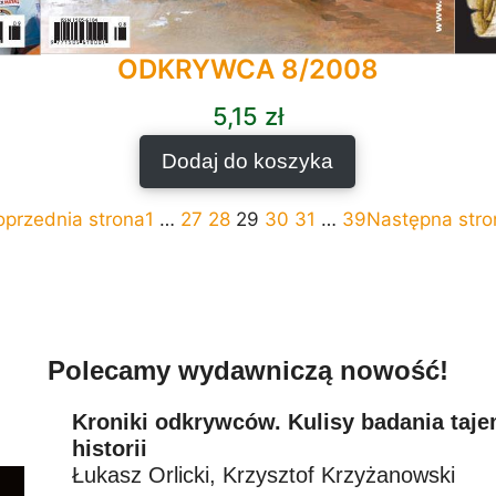
ODKRYWCA 8/2008
5,15
zł
Dodaj do koszyka
oprzednia strona
1
…
27
28
29
30
31
…
39
Następna stro
Polecamy wydawniczą nowość!
Kroniki odkrywców. Kulisy badania taj
historii
Łukasz Orlicki, Krzysztof Krzyżanowski