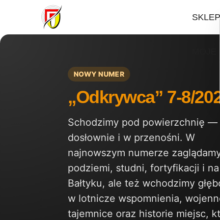
Przejdź
SKLE
do
treści
MOJE
NOWY NUMER
„Odkrywca” 7-8/20
Schodzimy pod powierzchnię —
dosłownie i w przenośni. W
najnowszym numerze zaglądamy
podziemi, studni, fortyfikacji i n
Bałtyku, ale też wchodzimy głę
w lotnicze wspomnienia, wojenn
tajemnice oraz historie miejsc, k