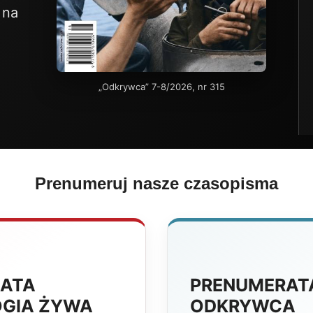
 na
„Odkrywca” 7-8/2026, nr 315
Prenumeruj nasze czasopisma
ATA
PRENUMERAT
GIA ŻYWA
ODKRYWCA