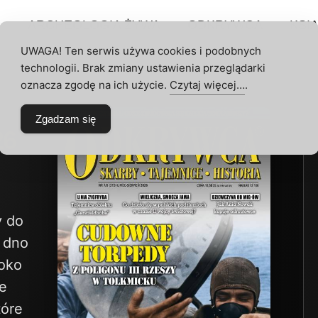
P
ARCHEOLOGIA ŻYWA
ODKRYWCA
KSIĄ
UWAGA! Ten serwis używa cookies i podobnych
technologii. Brak zmiany ustawienia przeglądarki
 KONTO
oznacza zgodę na ich użycie.
Czytaj więcej…
.
Zgadzam się
26
 do
a dno
boko
e
tóre