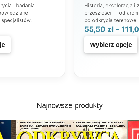
ycia i badania
Historia, eksploracja i
powiedziane
przeszłości — od arch
 specjalistów.
po odkrycia terenowe.
55,50
zł
–
111,
je
Wybierz opcje
Najnowsze produkty