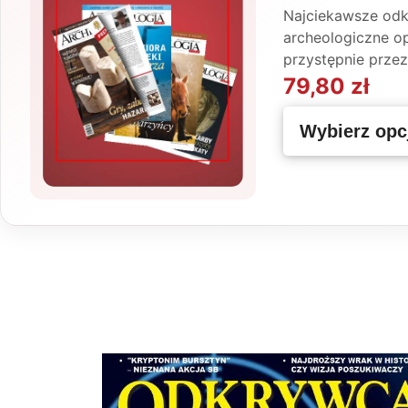
Najciekawsze odkr
archeologiczne o
przystępnie przez
79,80
zł
Wybierz opc