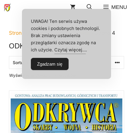
Przejdź
MENU
do
treści
UWAGA! Ten serwis używa
cookies i podobnych technologii.
Strona główna
/
Sklep
/
Odkrywca
/ Strona 4
Brak zmiany ustawienia
przeglądarki oznacza zgodę na
ODKRYWCA
ich użycie.
Czytaj więcej…
.
Zgadzam się
Posortowane
Wyświetlanie 25–32 z 59 wyników
według
najnowszych