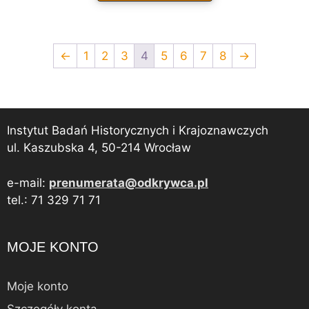
←
1
2
3
4
5
6
7
8
→
Instytut Badań Historycznych i Krajoznawczych
ul. Kaszubska 4, 50-214 Wrocław
e-mail:
prenumerata@odkrywca.pl
tel.: 71 329 71 71
MOJE KONTO
Moje konto