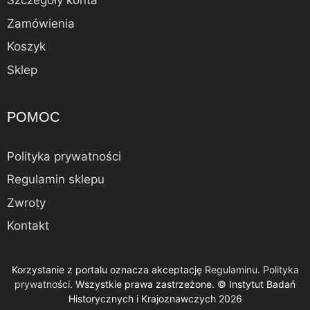
Szczegóły konta
Zamówienia
Koszyk
Sklep
POMOC
Polityka prywatności
Regulamin sklepu
Zwroty
Kontakt
Korzystanie z portalu oznacza akceptację
Regulaminu
.
Polityka
Dodano do koszyka.
prywatności
. Wszystkie prawa zastrzeżone. © Instytut Badań
Kasa
0 produktów -
0,00
zł
Historycznych i Krajoznawczych 2026