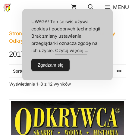
Przejdź
MENU
do
treści
UWAGA! Ten serwis używa
cookies i podobnych technologii.
Strona główna
/
Sklep
/
Odkrywca
/
Numery
Brak zmiany ustawienia
Odkrywcy
/ 2017
przeglądarki oznacza zgodę na
ich użycie.
Czytaj więcej…
.
2017
Zgadzam się
Posortowane
Wyświetlanie 1–8 z 12 wyników
według
najnowszych