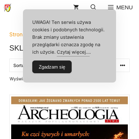
Przejdź
MENU
do
treści
UWAGA! Ten serwis używa
cookies i podobnych technologii.
Strona główna
/ Sklep
Brak zmiany ustawienia
przeglądarki oznacza zgodę na
SKLEP
ich użycie.
Czytaj więcej…
.
Zgadzam się
Posortowane
Wyświetlanie 1–8 z 400 wyników
według
najnowszych