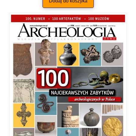
Dodaj do koszyka
wynosiła:
wynosi
60,05 zł.
50,00 z