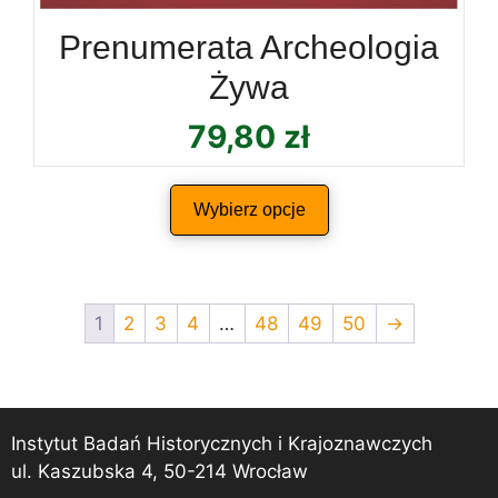
Prenumerata Archeologia
Żywa
79,80
zł
Wybierz opcje
1
2
3
4
…
48
49
50
→
Instytut Badań Historycznych i Krajoznawczych
ul. Kaszubska 4, 50-214 Wrocław