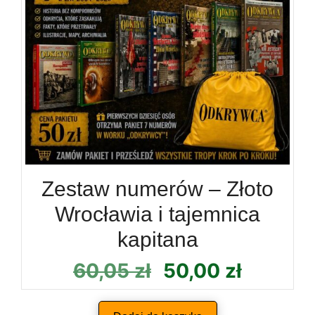
Zestaw numerów – Złoto
Wrocławia i tajemnica
kapitana
Pierwotna
Aktual
60,05
zł
50,00
zł
cena
cena