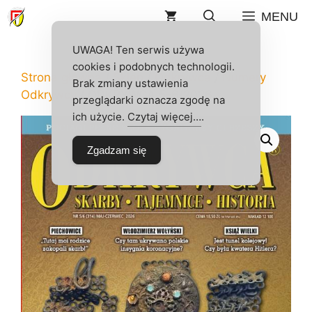
Przejdź
MENU
do
treści
UWAGA! Ten serwis używa
cookies i podobnych technologii.
Strona główna
/
Sklep
/
Odkrywca
/
Numery
Brak zmiany ustawienia
Odkrywcy
/ ODKRYWCA 5-6/2026
przeglądarki oznacza zgodę na
ich użycie.
Czytaj więcej…
.
Zgadzam się