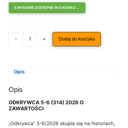
E-WYDANIE DOSTĘPNE W E-KIOSKU →
A
-
+
Dodaj do koszyka
ilość
l
ODKRYWCA
t
5-
e
6/2026
r
n
Opis
a
t
Opis
i
v
ODKRYWCA 5-6 (314) 2026
O
e
ZAWARTOŚCI
:
„Odkrywca” 5-6/2026 skupia się na historiach,