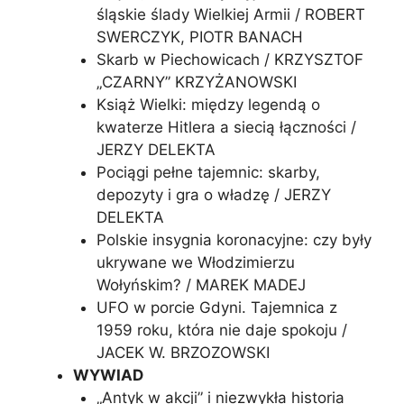
śląskie ślady Wielkiej Armii / ROBERT
SWERCZYK, PIOTR BANACH
Skarb w Piechowicach / KRZYSZTOF
„CZARNY” KRZYŻANOWSKI
Książ Wielki: między legendą o
kwaterze Hitlera a siecią łączności /
JERZY DELEKTA
Pociągi pełne tajemnic: skarby,
depozyty i gra o władzę / JERZY
DELEKTA
Polskie insygnia koronacyjne: czy były
ukrywane we Włodzimierzu
Wołyńskim? / MAREK MADEJ
UFO w porcie Gdyni. Tajemnica z
1959 roku, która nie daje spokoju /
JACEK W. BRZOZOWSKI
WYWIAD
„Antyk w akcji” i niezwykła historia