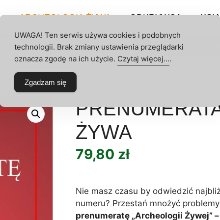
P
ARCHEOLOGIA ŻYWA
ODKRYWCA
KSIĄ
UWAGA! Ten serwis używa cookies i podobnych
technologii. Brak zmiany ustawienia przeglądarki
umeraty
Archeologia Żywa
Odkrywca
Akce
 KONTO
oznacza zgodę na ich użycie.
Czytaj więcej…
.
umerata Archeologia Żywa
Zgadzam się
PRENUMERATA
ŻYWA
79,80
zł
Nie masz czasu by odwiedzić najbli
numeru? Przestań mnożyć problemy!
prenumeratę „Archeologii Żywej” 