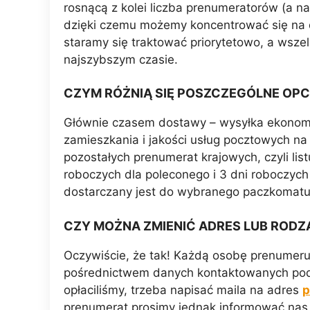
rosnącą z kolei liczba prenumeratorów (a n
dzięki czemu możemy koncentrować się na d
staramy się traktować priorytetowo, a wsze
najszybszym czasie.
CZYM RÓŻNIĄ SIĘ POSZCZEGÓLNE OP
Głównie czasem dostawy – wysyłka ekonomicz
zamieszkania i jakości usług pocztowych na
pozostałych prenumerat krajowych, czyli lis
roboczych dla poleconego i 3 dni roboczy
dostarczany jest do wybranego paczkomatu
CZY MOŻNA ZMIENIĆ ADRES LUB RODZ
Oczywiście, że tak! Każdą osobę prenumeru
pośrednictwem danych kontaktowanych podan
opłaciliśmy, trzeba napisać maila na adres
p
prenumerat prosimy jednak informować nas 