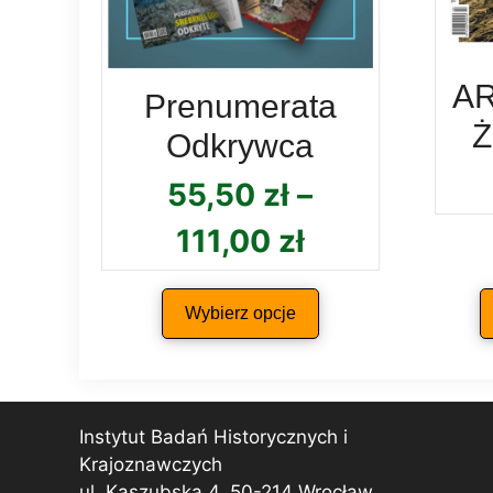
A
Prenumerata
Ż
Odkrywca
55,50
zł
–
Zakres
111,00
zł
cen:
Wybierz opcje
od
55,50 zł
do
Instytut Badań Historycznych i
111,00 zł
Krajoznawczych
ul. Kaszubska 4, 50-214 Wrocław