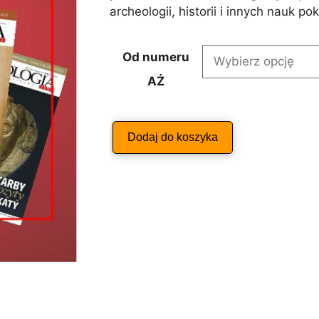
archeologii, historii i innych nauk p
Od numeru
AŻ
ilość
Dodaj do koszyka
Prenumerata
A
Archeologia
l
Żywa
t
e
r
n
a
t
i