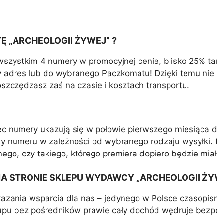
v
e
:
 „ARCHEOLOGII ŻYWEJ” ?
wszystkim 4 numery w promocyjnej cenie, blisko 25% ta
adres lub do wybranego Paczkomatu! Dzięki temu nie za
szczędzasz zaś na czasie i kosztach transportu.
ięc numery ukazują się w połowie pierwszego miesiąca 
ry numeru w zależności od wybranego rodzaju wysyłki.
ego, czy takiego, którego premiera dopiero będzie miał
A STRONIE SKLEPU WYDAWCY „ARCHEOLOGII ŻY
kazania wsparcia dla nas – jedynego w Polsce czasopis
upu bez pośredników prawie cały dochód wędruje bezp