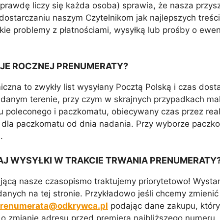
aprawdę liczy się każda osoba) sprawia, że nasza przys
ostarczaniu naszym Czytelnikom jak najlepszych treś
lkie problemy z płatnościami, wysyłką lub prośby o ewe
CJE ROCZNEJ PRENUMERATY?
na to zwykły list wysyłany Pocztą Polską i czas dosta
 danym terenie, przy czym w skrajnych przypadkach mak
tu poleconego i paczkomatu, obiecywany czas przez real
ch dla paczkomatu od dnia nadania. Przy wyborze pacz
.
AJ WYSYŁKI W TRAKCIE TRWANIA PRENUMERATY
jącą nasze czasopismo traktujemy priorytetowo! Wystar
ych na tej stronie. Przykładowo jeśli chcemy zmienić 
renumerata@odkrywca.pl
podając dane zakupu, który
o zmianie adresu przed premierą najbliższego numeru.