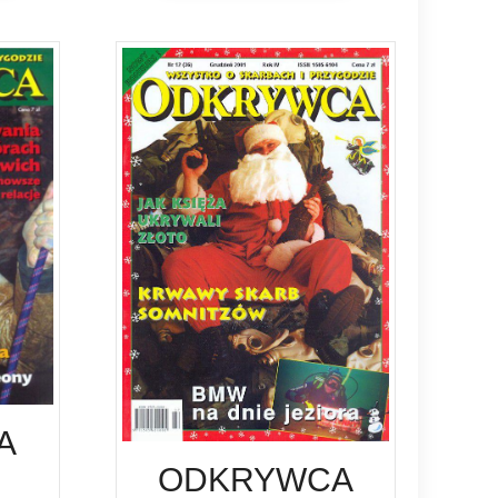
A
ODKRYWCA