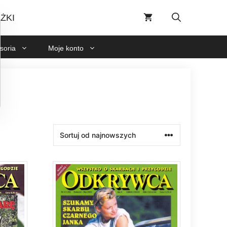
ŻKI
soria
Moje konto