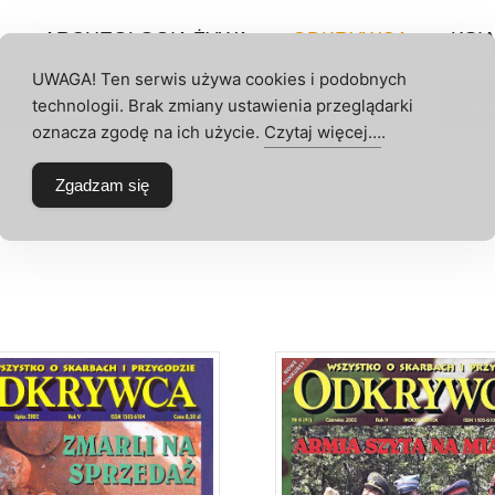
P
ARCHEOLOGIA ŻYWA
ODKRYWCA
KSIĄ
UWAGA! Ten serwis używa cookies i podobnych
technologii. Brak zmiany ustawienia przeglądarki
umeraty
Archeologia Żywa
Odkrywca
Akce
 KONTO
oznacza zgodę na ich użycie.
Czytaj więcej…
.
6
Zgadzam się