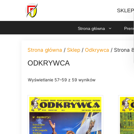
Przejdź
SKLE
do
treści
Strona główna
Pren
MOJE
Strona główna
/
Sklep
/
Odkrywca
/ Strona 
ODKRYWCA
Posortowane
Wyświetlanie 57–59 z 59 wyników
według
najnowszych