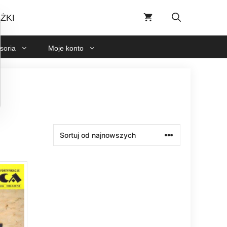
ŻKI
soria
Moje konto