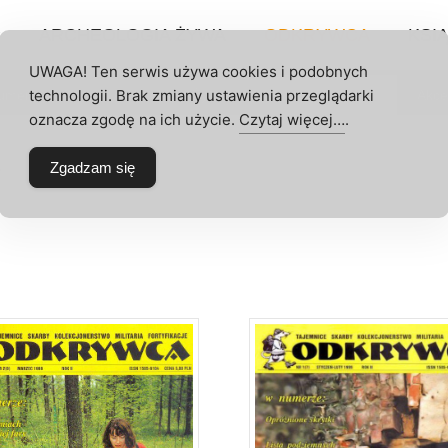
P
ARCHEOLOGIA ŻYWA
ODKRYWCA
KSIĄ
UWAGA! Ten serwis używa cookies i podobnych
technologii. Brak zmiany ustawienia przeglądarki
umeraty
Archeologia Żywa
Odkrywca
Akce
 KONTO
oznacza zgodę na ich użycie.
Czytaj więcej…
.
8
Zgadzam się