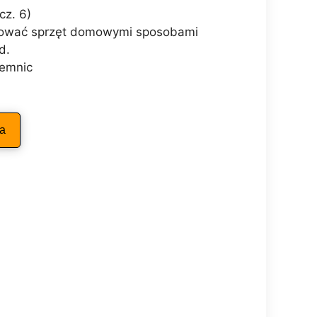
cz. 6)
rwować sprzęt domowymi sposobami
d.
jemnic
ka