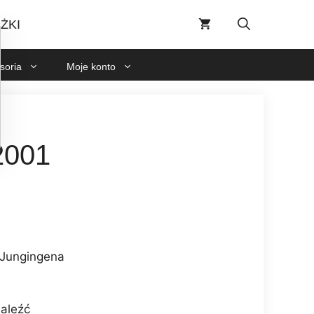
7/2001
ŻKI
soria
Moje konto
001
 Jungingena
naleźć