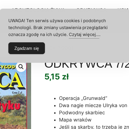
P
ARCHEOLOGIA ŻYWA
ODKRYWCA
KSIĄ
UWAGA! Ten serwis używa cookies i podobnych
technologii. Brak zmiany ustawienia przeglądarki
umeraty
Archeologia Żywa
Odkrywca
Akce
 KONTO
oznacza zgodę na ich użycie.
Czytaj więcej…
.
 Odkrywcy
/ ODKRYWCA 7/2001
Zgadzam się
ODKRYWCA 7/2
5,15
zł
Operacja „Grunwald”
Dwa nagie miecze Ulryka von
Podwodny skarbiec
Mapa wraków
Jeśli są skarby, to trzeba je z