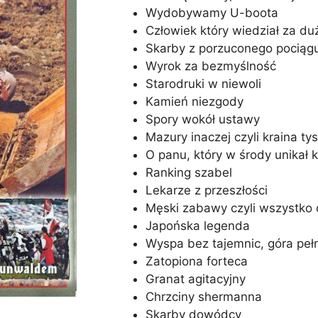
Wydobywamy U-boota
Człowiek który wiedział za du
Skarby z porzuconego pociąg
Wyrok za bezmyślność
Starodruki w niewoli
Kamień niezgody
Spory wokół ustawy
Mazury inaczej czyli kraina ty
O panu, który w środy unikał 
Ranking szabel
Lekarze z przeszłości
Męski zabawy czyli wszystko 
Japońska legenda
Wyspa bez tajemnic, góra pe
Zatopiona forteca
Granat agitacyjny
Chrzciny shermanna
Skarby dowódcy