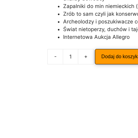
Zapalniki do min niemieckich (
Zrób to sam czyli jak konse
Archeolodzy i poszukiwacze c
Świat nietoperzy, duchów i ta
Internetowa Aukcja Allegro
A
-
+
Dodaj do koszy
ilość
l
ODKRYWCA
t
7/2001
e
r
n
a
t
i
v
e
: