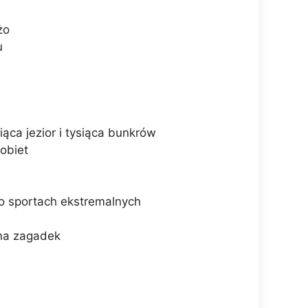
żo
u
siąca jezior i tysiąca bunkrów
kobiet
o sportach ekstremalnych
łna zagadek