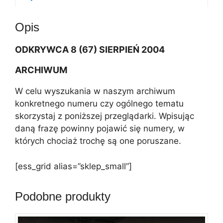
a
t
Opis
i
v
ODKRYWCA
8 (67) SIERPIEŃ 2004
e
:
ARCHIWUM
W celu wyszukania w naszym archiwum
konkretnego numeru czy ogólnego tematu
skorzystaj z poniższej przeglądarki. Wpisując
daną frazę powinny pojawić się numery, w
których chociaż trochę są one poruszane.
[ess_grid alias=”sklep_small”]
Podobne produkty