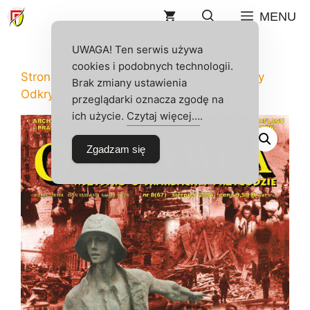
Przejdź
MENU
do
treści
UWAGA! Ten serwis używa
cookies i podobnych technologii.
Strona główna
/
Sklep
/
Odkrywca
/
Numery
Brak zmiany ustawienia
Odkrywcy
/
2004
/ ODKRYWCA 8/2004
przeglądarki oznacza zgodę na
ich użycie.
Czytaj więcej…
.
Zgadzam się