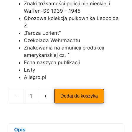
Znaki tożsamości policji niemieckiej i
Waffen-SS 1939 – 1945
Obozowa kolekcja pułkownika Leopolda
Ż.
„Tarcza Lorient”
Czekolada Wehrmachtu
Znakowania na amunicji produkcji
amerykańskiej cz. 1
Echa naszych publikacji
Listy
Allegro.pl
A
-
+
Dodaj do koszyka
ilość
l
ODKRYWCA
t
8/2004
e
r
n
Opis