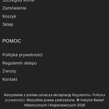
Zamówienia
Koszyk
Sklep
POMOC
Polityka prywatności
Regulamin sklepu
Zwroty
Kontakt
Korzystanie z portalu oznacza akceptację
Regulaminu
.
Polityka
Alternative:
prywatności
. Wszystkie prawa zastrzeżone. © Instytut Badań
Dodaj do koszyka
12,50
zł
Historycznych i Krajoznawczych 2026