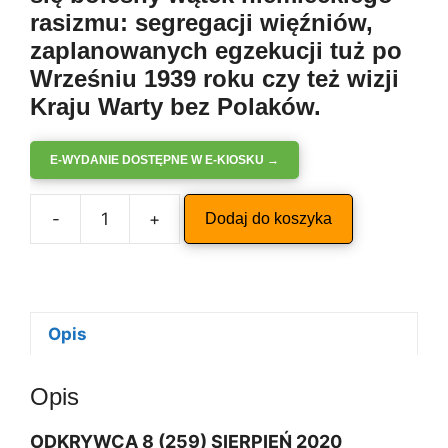
rasizmu: segregacji więźniów,
zaplanowanych egzekucji tuż po
Wrześniu 1939 roku czy też wizji
Kraju Warty bez Polaków.
E-WYDANIE DOSTĘPNE W E-KIOSKU →
A
-
+
Dodaj do koszyka
ilość
l
ODKRYWCA
t
8/2020
e
r
n
Opis
a
t
Opis
i
v
ODKRYWCA 8 (259) SIERPIEŃ 2020