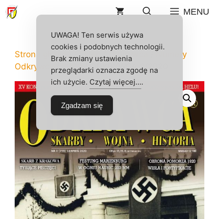
Przejdź
MENU
do
treści
UWAGA! Ten serwis używa
cookies i podobnych technologii.
Strona główna
/
Sklep
/
Odkrywca
/
Numery
Brak zmiany ustawienia
Odkrywcy
/
2020
/ ODKRYWCA 8/2020
przeglądarki oznacza zgodę na
ich użycie.
Czytaj więcej…
.
Zgadzam się