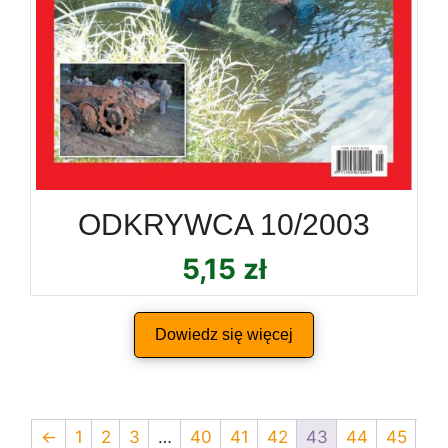
ODKRYWCA 10/2003
5,15
zł
Dowiedz się więcej
←
1
2
3
…
40
41
42
43
44
45