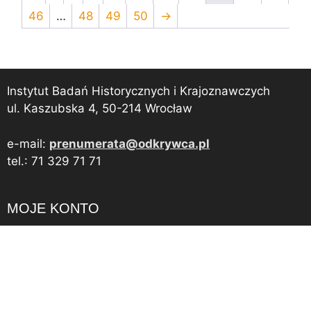
46
…
48
49
50
→
Instytut Badań Historycznych i Krajoznawczych
ul. Kaszubska 4, 50-214 Wrocław
e-mail:
prenumerata@odkrywca.pl
tel.: 71 329 71 71
Dodano do koszyka.
Kasa
0 produktów -
0,00
zł
MOJE KONTO
Moje konto
Szczegóły konta
Zamówienia