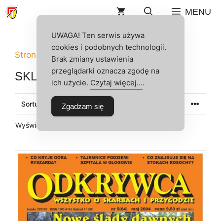
Przejdź
MENU
do
treści
UWAGA! Ten serwis używa
cookies i podobnych technologii.
Strona główna
/
Sklep
/ Strona 43
Brak zmiany ustawienia
przeglądarki oznacza zgodę na
SKLEP
ich użycie.
Czytaj więcej…
.
Zgadzam się
Posortowane
Wyświetlanie 337–344 z 400 wyników
według
najnowszych