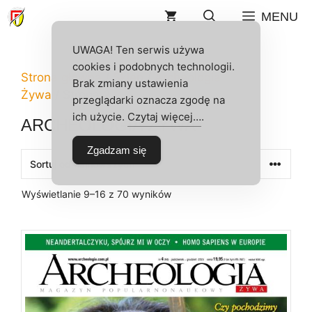
Przejdź
MENU
do
treści
UWAGA! Ten serwis używa
cookies i podobnych technologii.
Strona główna
/
Sklep
/
Archeologia
Brak zmiany ustawienia
Żywa
/ Strona 2
przeglądarki oznacza zgodę na
ich użycie.
Czytaj więcej…
.
ARCHEOLOGIA ŻYWA
Zgadzam się
Posortowane
Wyświetlanie 9–16 z 70 wyników
według
najnowszych