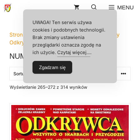
Przejdź
MENU
do
treści
UWAGA! Ten serwis używa
cookies i podobnych technologii.
Strona główna
/
Sklep
/
Odkrywca
/
Numery
Brak zmiany ustawienia
Odkrywcy
/ Strona 34
przeglądarki oznacza zgodę na
ich użycie.
Czytaj więcej…
.
NUMERY ODKRYWCY
Zgadzam się
Posortowane
Wyświetlanie 265–272 z 314 wyników
według
najnowszych