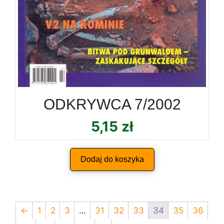
ODKRYWCA 7/2002
5,15
zł
Dodaj do koszyka
←
1
2
3
…
31
32
33
34
35
36