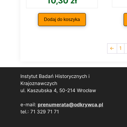
10,30
zł
Dodaj do koszyka
←
1
Instytut Badań Historycznych i
Krajoznawczych
ul. Kaszubska 4, 50-214 Wrocław
e-mail:
prenumerata@odkrywca.pl
tel.: 71 329 71 71