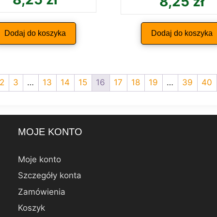
8,25
zł
Dodaj do koszyka
Dodaj do koszyka
2
3
…
13
14
15
16
17
18
19
…
39
40
MOJE KONTO
Moje konto
Szczegóły konta
Zamówienia
Koszyk