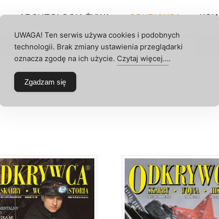
P
ARCHEOLOGIA ŻYWA
ODKRYWCA
KSIĄ
UWAGA! Ten serwis używa cookies i podobnych
technologii. Brak zmiany ustawienia przeglądarki
umeraty
Archeologia Żywa
Odkrywca
Akce
 KONTO
oznacza zgodę na ich użycie.
Czytaj więcej…
.
16
Zgadzam się