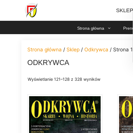
Przejdź
SKLE
do
treści
Strona główna
Pren
MOJE
Strona główna
/
Sklep
/
Odkrywca
/ Strona 
ODKRYWCA
Posortowane
Wyświetlanie 121–128 z 328 wyników
według
najnowszych