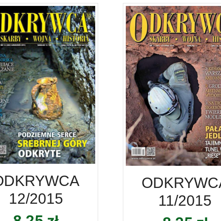
ODKRYWCA
ODKRYWC
12/2015
11/2015
8,25
zł