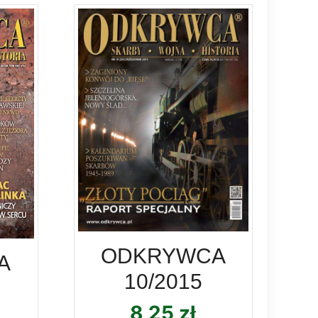
ODKRYWCA
A
10/2015
8,25
zł