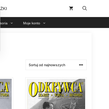
ŻKI
soria
Moje konto