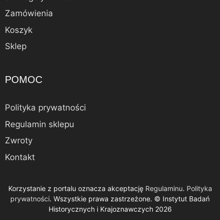
Zamówienia
Koszyk
Sklep
POMOC
Polityka prywatności
Regulamin sklepu
Zwroty
Kontakt
Korzystanie z portalu oznacza akceptację
Regulaminu
.
Polityka
Dodano do koszyka.
prywatności
. Wszystkie prawa zastrzeżone. © Instytut Badań
Kasa
0 produktów -
0,00
zł
Historycznych i Krajoznawczych 2026