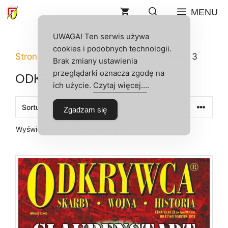
Przejdź
MENU
do
treści
UWAGA! Ten serwis używa
cookies i podobnych technologii.
Strona główna
/
Sklep
/
Odkrywca
/ Strona 3
Brak zmiany ustawienia
przeglądarki oznacza zgodę na
ODKRYWCA
ich użycie.
Czytaj więcej…
.
Zgadzam się
Posortowane
Wyświetlanie 17–24 z 55 wyników
według
najnowszych