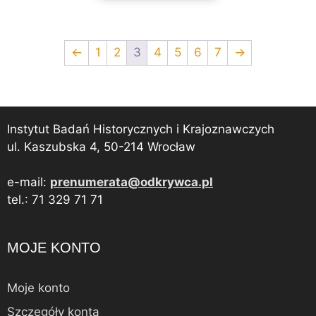
←
1
2
3
4
5
6
7
→
Instytut Badań Historycznych i Krajoznawczych
ul. Kaszubska 4, 50-214 Wrocław
e-mail:
prenumerata@odkrywca.pl
tel.: 71 329 71 71
MOJE KONTO
Moje konto
Szczegóły konta