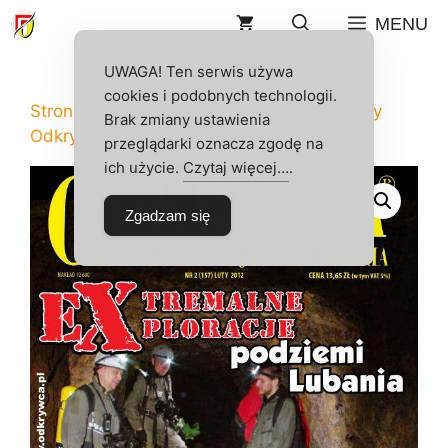
Przejdź
MENU
do
treści
UWAGA! Ten serwis używa
cookies i podobnych technologii.
Strona główna
/
Sklep
/
Odkrywca
/
Numery
Brak zmiany ustawienia
Odkrywcy
/ ODKRYWCA 2/2012
przeglądarki oznacza zgodę na
ich użycie.
Czytaj więcej…
.
Zgadzam się