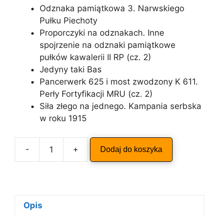
Odznaka pamiątkowa 3. Narwskiego
Pułku Piechoty
Proporczyki na odznakach. Inne
spojrzenie na odznaki pamiątkowe
pułków kawalerii II RP (cz. 2)
Jedyny taki Bas
Pancerwerk 625 i most zwodzony K 611.
Perły Fortyfikacji MRU (cz. 2)
Siła złego na jednego. Kampania serbska
w roku 1915
A
-
+
Dodaj do koszyka
ilość
l
ODKRYWCA
t
2/2012
e
r
n
Opis
a