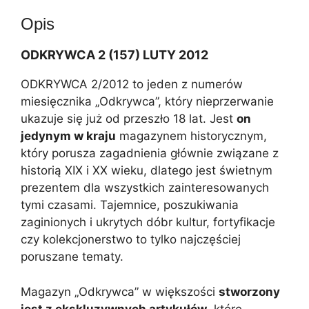
t
Opis
i
v
ODKRYWCA 2 (157) LUTY 2012
e
:
ODKRYWCA 2/2012 to jeden z numerów
miesięcznika „Odkrywca”, który nieprzerwanie
ukazuje się już od przeszło 18 lat. Jest
on
jedynym w kraju
magazynem historycznym,
który porusza zagadnienia głównie związane z
historią XIX i XX wieku, dlatego jest świetnym
prezentem dla wszystkich zainteresowanych
tymi czasami. Tajemnice, poszukiwania
zaginionych i ukrytych dóbr kultur, fortyfikacje
czy kolekcjonerstwo to tylko najczęściej
poruszane tematy.
Magazyn „Odkrywca” w większości
stworzony
jest z ekskluzywnych artykułów
, które