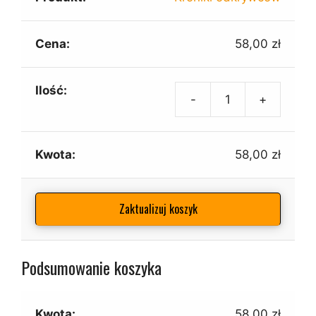
58,00
zł
-
+
ilość
Kronik
odkry
58,00
zł
Zaktualizuj koszyk
Podsumowanie koszyka
58,00
zł