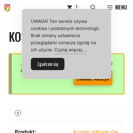
Przejdź
MENU
1
do
treści
UWAGA! Ten serwis używa
cookies i podobnych technologii.
KOSZYK
Brak zmiany ustawienia
przeglądarki oznacza zgodę na
ich użycie.
Czytaj więcej…
.
„Kroniki odkrywców” został dodany do
Zgadzam się
koszyka.
Zobacz koszyk
×
Kroniki odkrywców