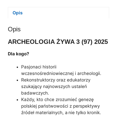
3/2025
r
n
Opis
a
t
Opis
i
v
ARCHEOLOGIA ŻYWA 3 (97) 2025
e
:
Dla kogo?
Pasjonaci historii
wczesnośredniowiecznej i archeologii.
Rekonstruktorzy oraz edukatorzy
szukający najnowszych ustaleń
badawczych.
Każdy, kto chce zrozumieć genezę
polskiej państwowości z perspektywy
źródeł materialnych, a nie tylko kronik.