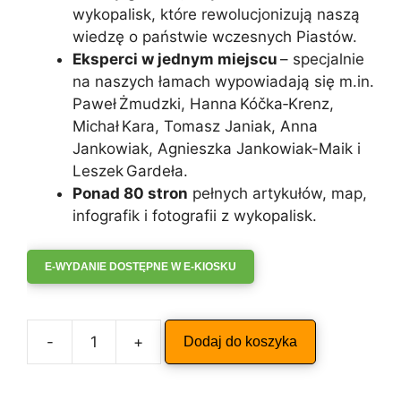
wykopalisk, które rewolucjonizują naszą
wiedzę o państwie wczesnych Piastów.
Eksperci w jednym miejscu
– specjalnie
na naszych łamach wypowiadają się m.in.
Paweł Żmudzki, Hanna Kóčka‑Krenz,
Michał Kara, Tomasz Janiak, Anna
Jankowiak, Agnieszka Jankowiak-Maik i
Leszek Gardeła.
Ponad 80 stron
pełnych artykułów, map,
infografik i fotografii z wykopalisk.
E-WYDANIE DOSTĘPNE W E-KIOSKU
A
-
+
Dodaj do koszyka
ilość
l
ARCHEOLOGIA
t
ŻYWA
e