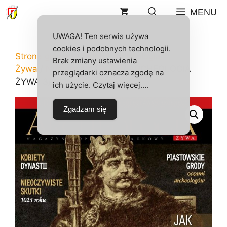
Przejdź
MENU
do
treści
UWAGA! Ten serwis używa
cookies i podobnych technologii.
Strona główna
/
Sklep
/
Archeologia
Brak zmiany ustawienia
Żywa
/
Numery AŻ
/
2025
/ ARCHEOLOGIA
przeglądarki oznacza zgodę na
ŻYWA 3/2025
ich użycie.
Czytaj więcej…
.
Zgadzam się