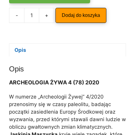
A
-
+
Dodaj do koszyka
ilość
l
ARCHEOLOGIA
t
ŻYWA
e
4/2020
r
n
Opis
a
t
Opis
i
v
ARCHEOLOGIA ŻYWA 4 (78) 2020
e
:
W numerze „Archeologii Żywej” 4/2020
przenosimy się w czasy paleolitu, badając
początki zasiedlenia Europy Środkowej oraz
wyzwania, przed którymi stawali dawni ludzie w
obliczu gwałtownych zmian klimatycznych.
Jaskinia Maszycka
kryje wiele zagadek, które