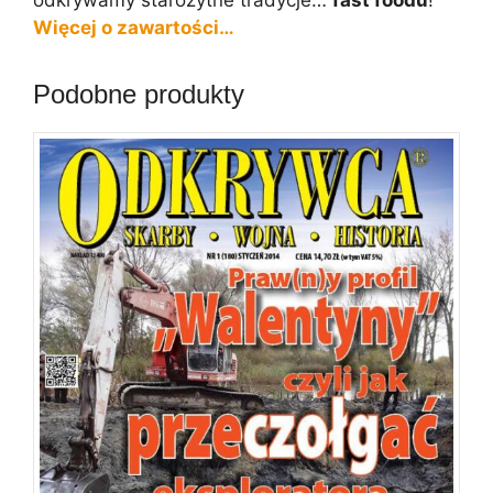
odkrywamy starożytne tradycje…
fast foodu
!
Więcej o zawartości…
Podobne produkty