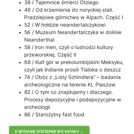
38 / Tajemnice śmierci Ötziego
46 / Od krzemienia do noryckiej stali.
Pradziejowe górnictwo w Alpach. Część I
52 / W hołdzie neandertalczykowi
56 / Muzeum Neandertalczyka w dolinie
Neanderthal
58 / Iron men, czyli o ludności kultury
przeworskiej. Część II
68 / Kult gór w prekolumbijskim Meksyku,
czyli jak Indianie prosili Tlaloka o deszcz
74 / Obóz z „Listy Schindlera” – badania
archeologiczne na terenie KL Plaszow
82 / O tym co znajdujemy i dlaczego.
Procesy depozycyjne i podepozycyjne w
archeologii
86 / Starożytny fast food
E-WYDANIE DOSTĘPNE W E-KIOSKU →