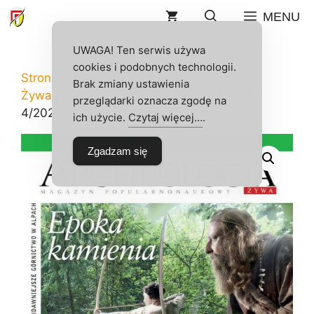
Przejdź
MENU
do
treści
UWAGA! Ten serwis używa
cookies i podobnych technologii.
Strona główna
/
Sklep
/
Archeologia
Brak zmiany ustawienia
Żywa
/
Numery AŻ
/ ARCHEOLOGIA ŻYWA
przeglądarki oznacza zgodę na
4/2020
ich użycie.
Czytaj więcej…
.
Zgadzam się