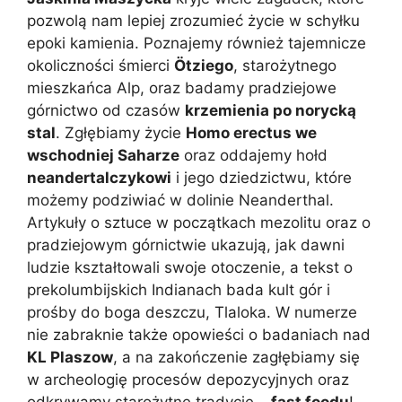
pozwolą nam lepiej zrozumieć życie w schyłku
epoki kamienia. Poznajemy również tajemnicze
okoliczności śmierci
Ötziego
, starożytnego
mieszkańca Alp, oraz badamy pradziejowe
górnictwo od czasów
krzemienia po norycką
stal
. Zgłębiamy życie
Homo erectus we
wschodniej Saharze
oraz oddajemy hołd
neandertalczykowi
i jego dziedzictwu, które
możemy podziwiać w dolinie Neanderthal.
Artykuły o sztuce w początkach mezolitu oraz o
pradziejowym górnictwie ukazują, jak dawni
ludzie kształtowali swoje otoczenie, a tekst o
prekolumbijskich Indianach bada kult gór i
prośby do boga deszczu, Tlaloka. W numerze
nie zabraknie także opowieści o badaniach nad
KL Plaszow
, a na zakończenie zagłębiamy się
w archeologię procesów depozycyjnych oraz