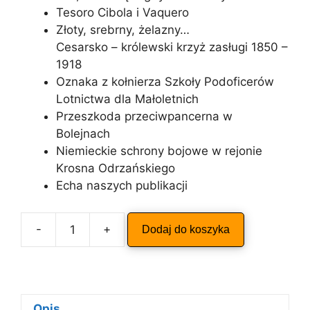
Tesoro Cibola i Vaquero
Złoty, srebrny, żelazny…
Cesarsko – królewski krzyż zasługi 1850 –
1918
Oznaka z kołnierza Szkoły Podoficerów
Lotnictwa dla Małoletnich
Przeszkoda przeciwpancerna w
Bolejnach
Niemieckie schrony bojowe w rejonie
Krosna Odrzańskiego
Echa naszych publikacji
A
-
+
Dodaj do koszyka
ilość
l
ODKRYWCA
t
1/2010
e
r
n
Opis