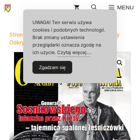
Przejdź
MENU
do
treści
UWAGA! Ten serwis używa
cookies i podobnych technologii.
Strona główna
/
Sklep
/
Odkrywca
/
Numery
Brak zmiany ustawienia
Odkrywcy
/ ODKRYWCA 1/2010
przeglądarki oznacza zgodę na
ich użycie.
Czytaj więcej…
.
Zgadzam się