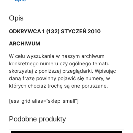
a
t
Opis
i
v
ODKRYWCA 1 (132) STYCZEŃ 2010
e
:
ARCHIWUM
W celu wyszukania w naszym archiwum
konkretnego numeru czy ogólnego tematu
skorzystaj z poniższej przeglądarki. Wpisując
daną frazę powinny pojawić się numery, w
których chociaż trochę są one poruszane.
[ess_grid alias=”sklep_small”]
Podobne produkty