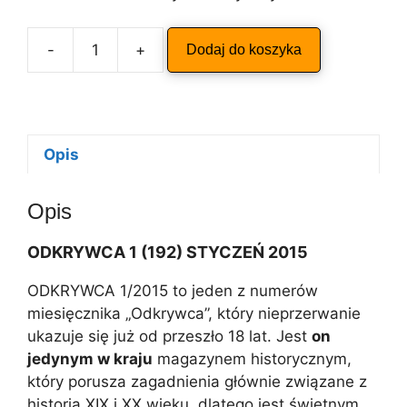
A
-
+
Dodaj do koszyka
ilość
l
ODKRYWCA
t
1/2015
e
r
n
Opis
a
t
Opis
i
v
ODKRYWCA 1 (192) STYCZEŃ 2015
e
:
ODKRYWCA 1/2015 to jeden z numerów
miesięcznika „Odkrywca”, który nieprzerwanie
ukazuje się już od przeszło 18 lat. Jest
on
jedynym w kraju
magazynem historycznym,
który porusza zagadnienia głównie związane z
historią XIX i XX wieku, dlatego jest świetnym