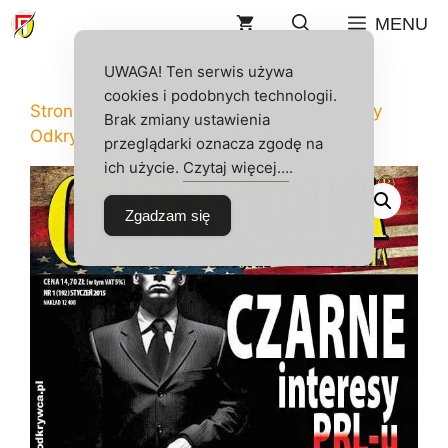
Przejdź
MENU
do
treści
UWAGA! Ten serwis używa
cookies i podobnych technologii.
Strona główna
/
Sklep
/
Odkrywca
/
Numery
Brak zmiany ustawienia
Odkrywcy
/ ODKRYWCA 1/2015
przeglądarki oznacza zgodę na
ich użycie.
Czytaj więcej…
.
Zgadzam się