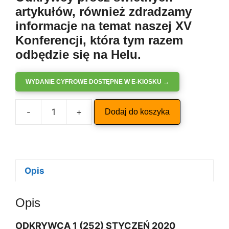
artykułów, również zdradzamy
informacje na temat naszej XV
Konferencji, która tym razem
odbędzie się na Helu.
WYDANIE CYFROWE DOSTĘPNE W E-KIOSKU →
A
-
+
Dodaj do koszyka
ilość
l
ODKRYWCA
t
1/2020
e
r
n
Opis
a
t
Opis
i
v
ODKRYWCA 1 (252) STYCZEŃ 2020