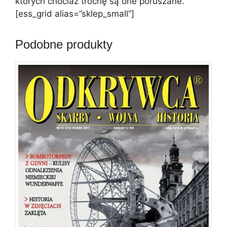
których chociaż trochę są one poruszane.
[ess_grid alias=”sklep_small”]
Podobne produkty