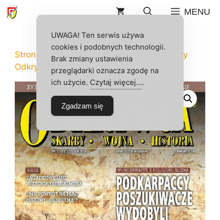
Przejdź
MENU
do
treści
UWAGA! Ten serwis używa
cookies i podobnych technologii.
Strona główna
/
Sklep
/
Odkrywca
/
Numery
Brak zmiany ustawienia
Odkrywcy
/
2020
/ ODKRYWCA 1/2020
przeglądarki oznacza zgodę na
ich użycie.
Czytaj więcej…
.
Zgadzam się