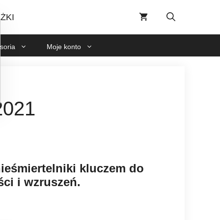
1/2021
ŻKI
soria
Moje konto
021
ieśmiertelniki kluczem do
ści i wzruszeń.