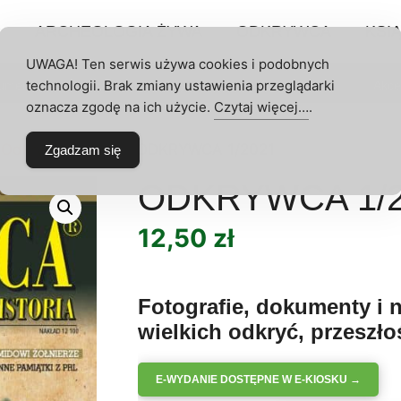
P
ARCHEOLOGIA ŻYWA
ODKRYWCA
KSIĄ
UWAGA! Ten serwis używa cookies i podobnych
technologii. Brak zmiany ustawienia przeglądarki
umeraty
Archeologia Żywa
Odkrywca
Akce
 KONTO
oznacza zgodę na ich użycie.
Czytaj więcej…
.
 Odkrywcy
/
2021
/ ODKRYWCA 1/2021
Zgadzam się
ODKRYWCA 1/2
12,50
zł
Fotografie, dokumenty i n
wielkich odkryć, przeszło
E-WYDANIE DOSTĘPNE W E-KIOSKU →