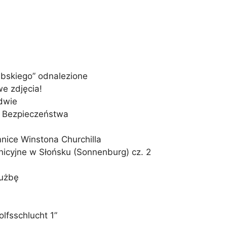
bskiego” odnalezione
e zdjęcia!
dwie
u Bezpieczeństwa
nice Winstona Churchilla
cyjne w Słońsku (Sonnenburg) cz. 2
łużbę
olfsschlucht 1”