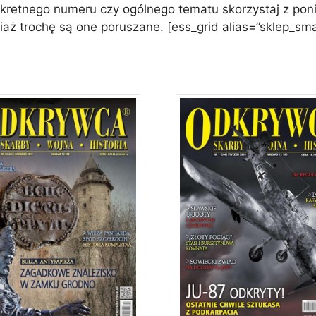
etnego numeru czy ogólnego tematu skorzystaj z poniż
aż trochę są one poruszane. [ess_grid alias=”sklep_smal