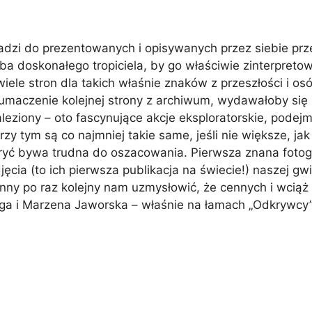
wadzi do prezentowanych i opisywanych przez siebie prz
ba doskonałego tropiciela, by go właściwie zinterpretow
e stron dla takich właśnie znaków z przeszłości i osó
tłumaczenie kolejnej strony z archiwum, wydawałoby się
naleziony – oto fascynujące akcje eksploratorskie, pod
przy tym są co najmniej takie same, jeśli nie większe, j
ryć bywa trudna do oszacowania. Pierwsza znana fotog
ęcia (to ich pierwsza publikacja na świecie!) naszej gwia
inny po raz kolejny nam uzmysłowić, że cennych i wciąż
aga i Marzena Jaworska – właśnie na łamach „Odkrywcy”