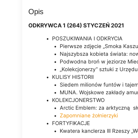
Opis
ODKRYWCA 1 (264) STYCZEŃ 2021
POSZUKIWANIA I ODKRYCIA
Pierwsze zdjęcie „Smoka Kaszu
Najszybsza kobieta świata: now
Podwodna broń w jeziorze Mie
„Kolekcjonerzy” sztuki z Urzęd
KULISY HISTORII
Siedem milionów funtów i tajem
MUNA. Wojskowe zakłady amuni
KOLEKCJONERSTWO
Arctic Emblem: za arktyczną s
Zapomniane żołnierzyki
FORTYFIKACJE
Kwatera kanclerza III Rzeszy „W