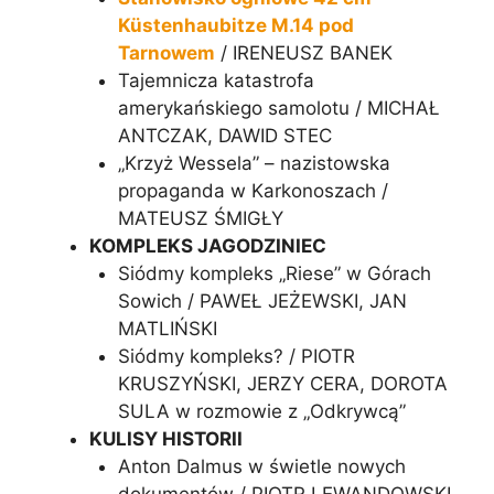
Küstenhaubitze M.14 pod
Tarnowem
/ IRENEUSZ BANEK
Tajemnicza katastrofa
amerykańskiego samolotu / MICHAŁ
ANTCZAK, DAWID STEC
„Krzyż Wessela” – nazistowska
propaganda w Karkonoszach /
MATEUSZ ŚMIGŁY
KOMPLEKS JAGODZINIEC
Siódmy kompleks „Riese” w Górach
Sowich / PAWEŁ JEŻEWSKI, JAN
MATLIŃSKI
Siódmy kompleks? / PIOTR
KRUSZYŃSKI, JERZY CERA, DOROTA
SULA w rozmowie z „Odkrywcą”
KULISY HISTORII
Anton Dalmus w świetle nowych
dokumentów / PIOTR LEWANDOWSKI