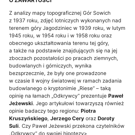
O ZAWARTOŚCI
Z analizy mapy topograficznej Gór Sowich
z 1937 roku, zdjęć lotniczych wykonanych nad
terenem góry Jagodziniec w 1939 roku, w lutym
1945 roku, w 1954 roku i w 1958 roku oraz
obecnego ukształtowania terenu tej góry,
a także na podstawie znajdujących się na jej
zboczach pozostałości po pracach ziemnych,
budowlanych i górniczych, wynika
bezsprzecznie, że były one prowadzone
w czasie II wojny światowej w ramach zadania
budowlanego o kryptonimie „Riese” – taką
opinię na łamach „Odkrywcy” prezentuje
Paweł
Jeżewski
. Jego artykułowi towarzyszą również
opinie badaczy tego regionu:
Piotra
Kruszyńskiego
,
Jerzego Cery
oraz
Doroty
Suli
. Czy Paweł Jeżewski przekona czytelników
„Odkrywcy” do swojej hipotezy>