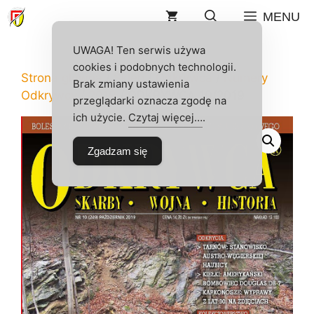
Przejdź
MENU
do
treści
UWAGA! Ten serwis używa
cookies i podobnych technologii.
Strona główna
/
Sklep
/
Odkrywca
/
Numery
Brak zmiany ustawienia
Odkrywcy
/
2019
/ ODKRYWCA 10/2019
przeglądarki oznacza zgodę na
ich użycie.
Czytaj więcej…
.
Zgadzam się