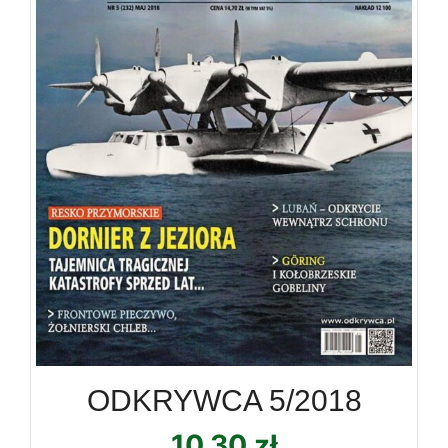
ODKRYWCA 5/2018
10,30
zł