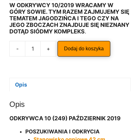
W ODKRYWCY 10/2019 WRACAMY W
GÓRY SOWIE. TYM RAZEM ZAJMUJEMY SIĘ
TEMATEM JAGODZIŃCA I TEGO CZY NA
JEGO ZBOCZACH ZNAJDUJE SIĘ NIEZNANY
DOTĄD SIÓDMY KOMPLEKS
.
A
-
+
Dodaj do koszyka
ilość
l
ODKRYWCA
t
10/2019
e
r
n
Opis
a
t
Opis
i
v
ODKRYWCA 10 (249) PAŹDZIERNIK 2019
e
:
POSZUKIWANIA I ODKRYCIA
Stanowisko ogniowe 42 cm