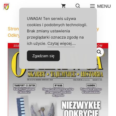
Przejdź
MENU
do
treści
UWAGA! Ten serwis używa
cookies i podobnych technologii.
Strona główna
/
Sklep
/
Odkrywca
/
Numery
Brak zmiany ustawienia
Odkrywcy
/ ODKRYWCA 3-4/2026
przeglądarki oznacza zgodę na
ich użycie.
Czytaj więcej…
.
Zgadzam się