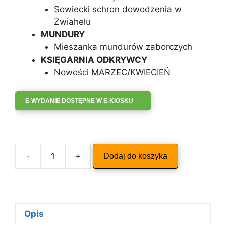
Sowiecki schron dowodzenia w
Zwiahelu
MUNDURY
Mieszanka mundurów zaborczych
KSIĘGARNIA ODKRYWCY
Nowości MARZEC/KWIECIEŃ
E-WYDANIE DOSTĘPNE W E-KIOSKU →
A
-
+
Dodaj do koszyka
ilość
l
ODKRYWCA
t
3-
e
4/2026
r
n
Opis
a