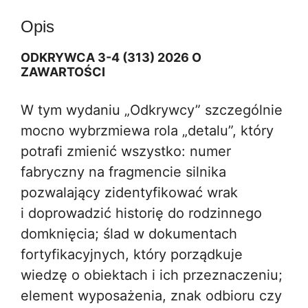
t
Opis
i
v
ODKRYWCA 3-4 (313) 2026
O
e
ZAWARTOŚCI
:
W tym wydaniu „Odkrywcy” szczególnie
mocno wybrzmiewa rola „detalu”, który
potrafi zmienić wszystko: numer
fabryczny na fragmencie silnika
pozwalający zidentyfikować wrak
i doprowadzić historię do rodzinnego
domknięcia; ślad w dokumentach
fortyfikacyjnych, który porządkuje
wiedzę o obiektach i ich przeznaczeniu;
element wyposażenia, znak odbioru czy