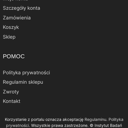
Szczegóły konta
Zamówienia
Koszyk
Sklep
POMOC
Polityka prywatności
Regulamin sklepu
Zwroty
Kontakt
Korzystanie z portalu oznacza akceptację
Regulaminu
.
Polityka
Alternative:
prywatności
. Wszystkie prawa zastrzeżone. © Instytut Badań
Dodaj do koszyka
5,15
zł