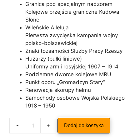
Granica pod specjalnym nadzorem
Kolejowe przejście graniczne Kudowa
Słone
Wileńskie Alleluja
Pierwsza zwycięska kampania wojny
polsko-bolszewickiej
Znaki tożsamości Służby Pracy Rzeszy
Huzarzy (pułki liniowe)
Uniformy armii rosyjskiej 1907 – 1914
Podziemne dworce kolejowe MRU
Punkt oporu „Gromadzyn Stary”
Renowacja skorupy hełmu
Samochody osobowe Wojska Polskiego
1918 – 1950
A
-
+
Dodaj do koszyka
ilość
l
ODKRYWCA
t