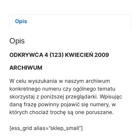
4/2009
e
r
n
Opis
a
t
Opis
i
v
ODKRYWCA 4 (123) KWIECIEŃ 2009
e
:
ARCHIWUM
W celu wyszukania w naszym archiwum
konkretnego numeru czy ogólnego tematu
skorzystaj z poniższej przeglądarki. Wpisując
daną frazę powinny pojawić się numery, w
których chociaż trochę są one poruszane.
[ess_grid alias=”sklep_small”]