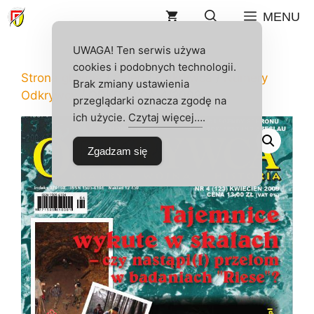
Przejdź
MENU
do
treści
UWAGA! Ten serwis używa
cookies i podobnych technologii.
Strona główna
/
Sklep
/
Odkrywca
/
Numery
Brak zmiany ustawienia
Odkrywcy
/ ODKRYWCA 4/2009
przeglądarki oznacza zgodę na
ich użycie.
Czytaj więcej…
.
Zgadzam się