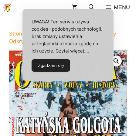
Przejdź
MENU
do
treści
UWAGA! Ten serwis używa
cookies i podobnych technologii.
Strona główna
/
Sklep
/
Odkrywca
/
Numery
Brak zmiany ustawienia
Odkrywcy
/ ODKRYWCA 4/2010
przeglądarki oznacza zgodę na
ich użycie.
Czytaj więcej…
.
Zgadzam się