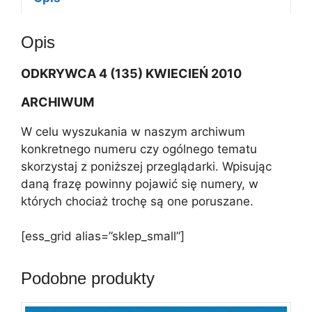
a
t
Opis
i
v
ODKRYWCA 4 (135) KWIECIEŃ 2010
e
:
ARCHIWUM
W celu wyszukania w naszym archiwum
konkretnego numeru czy ogólnego tematu
skorzystaj z poniższej przeglądarki. Wpisując
daną frazę powinny pojawić się numery, w
których chociaż trochę są one poruszane.
[ess_grid alias=”sklep_small”]
Podobne produkty