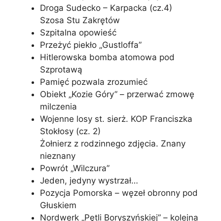
Droga Sudecko – Karpacka (cz.4)
Szosa Stu Zakrętów
Szpitalna opowieść
Przeżyć piekło „Gustloffa”
Hitlerowska bomba atomowa pod
Szprotawą
Pamięć pozwala zrozumieć
Obiekt „Kozie Góry” – przerwać zmowę
milczenia
Wojenne losy st. sierż. KOP Franciszka
Stokłosy (cz. 2)
Żołnierz z rodzinnego zdjęcia. Znany
nieznany
Powrót „Wilczura”
Jeden, jedyny wystrzał…
Pozycja Pomorska – węzeł obronny pod
Głuskiem
Nordwerk „Pętli Boryszyńskiej” – kolejna