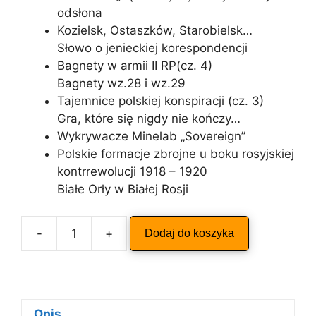
odsłona
Kozielsk, Ostaszków, Starobielsk…
Słowo o jenieckiej korespondencji
Bagnety w armii II RP(cz. 4)
Bagnety wz.28 i wz.29
Tajemnice polskiej konspiracji (cz. 3)
Gra, które się nigdy nie kończy…
Wykrywacze Minelab „Sovereign”
Polskie formacje zbrojne u boku rosyjskiej
kontrrewolucji 1918 – 1920
Białe Orły w Białej Rosji
A
-
+
Dodaj do koszyka
ilość
l
ODKRYWCA
t
4/2010
e
r
n
Opis