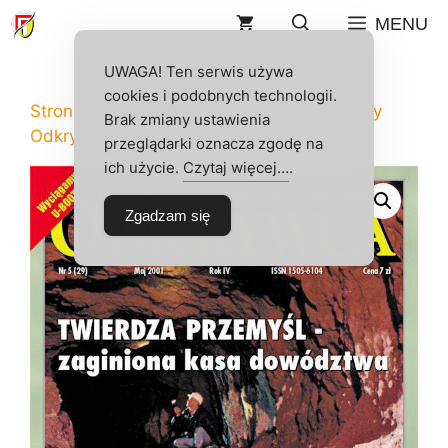
Przejdź
MENU
do
treści
UWAGA! Ten serwis używa
cookies i podobnych technologii.
Strona główna
/
Sklep
/
Odkrywca
/
Numery
Brak zmiany ustawienia
Odkrywcy
/ ODKRYWCA 5/2001
przeglądarki oznacza zgodę na
ich użycie.
Czytaj więcej…
.
Zgadzam się