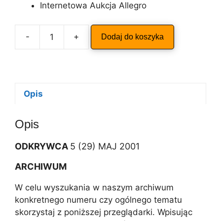
Internetowa Aukcja Allegro
A
-
+
Dodaj do koszyka
ilość
l
ODKRYWCA
t
5/2001
e
r
n
Opis
a
t
Opis
i
v
ODKRYWCA
5 (29) MAJ 2001
e
:
ARCHIWUM
W celu wyszukania w naszym archiwum
konkretnego numeru czy ogólnego tematu
skorzystaj z poniższej przeglądarki. Wpisując