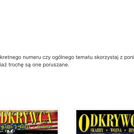
a
t
i
v
e
:
etnego numeru czy ogólnego tematu skorzystaj z poniż
iaż trochę są one poruszane.