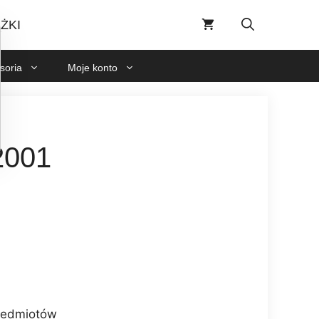
6/2001
ŻKI
soria
Moje konto
001
rzedmiotów