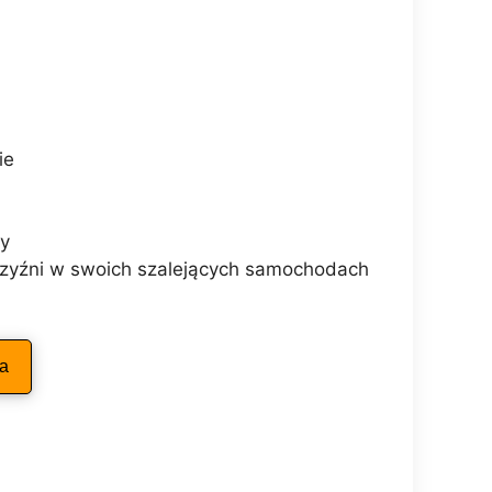
ie
wy
czyźni w swoich szalejących samochodach
ka