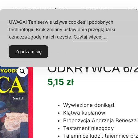
P
ARCHEOLOGIA ŻYWA
ODKRYWCA
KSIĄ
UWAGA! Ten serwis używa cookies i podobnych
technologii. Brak zmiany ustawienia przeglądarki
umeraty
Archeologia Żywa
Odkrywca
Akce
 KONTO
oznacza zgodę na ich użycie.
Czytaj więcej…
.
 Odkrywcy
/ ODKRYWCA 6/2001
Zgadzam się
ODKRYWCA 6/2
5,15
zł
Wywiezione donikąd
Klątwa kapłanów
Propozycja Andrzeja Benesza
Testament niezgody
Tajemnice ludzi, tajemnice p