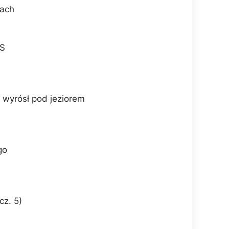
iach
SS
y wyrósł pod jeziorem
go
cz. 5)