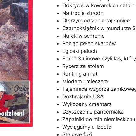
Odkrycie w kowarskich sztoln
Na tropie zbrodni
Olbrzym odsłania tajemnice
Czarnoksiężnik w mundurze 
Nurek w schronie
Pociąg pełen skarbów
Egipski paluch
Borne Sulinowo czyli las, któr
Rycerz za stołem
Ranking armat
Miodem i mieczem
Tajemnica wzgórza zamkowe
Dozbrajanie USA
Wykopany cmentarz
Czyszczenie pancerniaka
Zapalniki do min niemieckich (
Wyciągamy u-boota
Stalowe foki