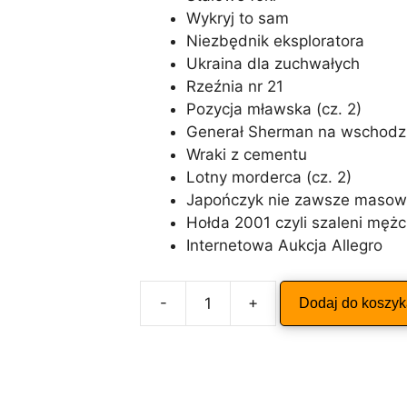
Wykryj to sam
Niezbędnik eksploratora
Ukraina dla zuchwałych
Rzeźnia nr 21
Pozycja mławska (cz. 2)
Generał Sherman na wschodz
Wraki z cementu
Lotny morderca (cz. 2)
Japończyk nie zawsze maso
Hołda 2001 czyli szaleni męż
Internetowa Aukcja Allegro
A
-
+
Dodaj do koszy
ilość
l
ODKRYWCA
t
6/2001
e
r
n