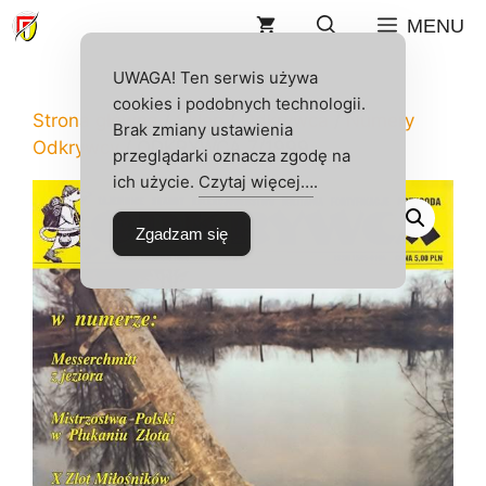
Przejdź
MENU
do
treści
UWAGA! Ten serwis używa
cookies i podobnych technologii.
Strona główna
/
Sklep
/
Odkrywca
/
Numery
Brak zmiany ustawienia
Odkrywcy
/ ODKRYWCA 7/1999
przeglądarki oznacza zgodę na
ich użycie.
Czytaj więcej…
.
Zgadzam się