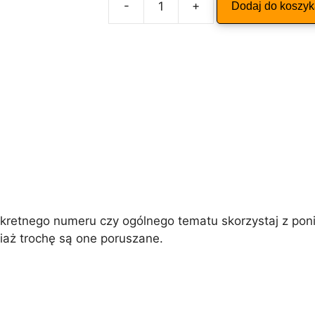
-
+
Dodaj do koszy
ilość
l
ODKRYWCA
t
7/2011
e
r
n
a
t
i
v
e
:
etnego numeru czy ogólnego tematu skorzystaj z poniż
iaż trochę są one poruszane.