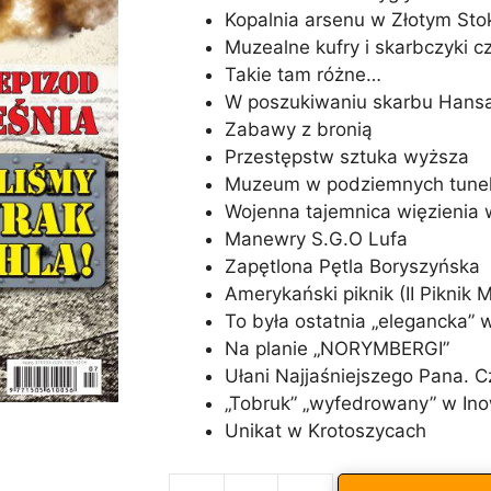
Kopalnia arsenu w Złotym Stok
Muzealne kufry i skarbczyki 
Takie tam różne…
W poszukiwaniu skarbu Hans
Zabawy z bronią
Przestępstw sztuka wyższa
Muzeum w podziemnych tune
Wojenna tajemnica więzienia
Manewry S.G.O Lufa
Zapętlona Pętla Boryszyńska
Amerykański piknik (II Piknik
To była ostatnia „elegancka”
Na planie „NORYMBERGI”
Ułani Najjaśniejszego Pana. Cz
„Tobruk” „wyfedrowany” w In
Unikat w Krotoszycach
A