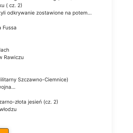
u ( cz. 2)
czyli odkrywanie zostawione na potem…
a Fussa
lach
 w Rawiczu
 Militarny Szczawno-Ciemnice)
 wojna…
arno-złota jesień (cz. 2)
owłodzu