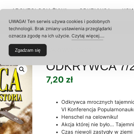
P
ARCHEOLOGIA ŻYWA
ODKRYWCA
KSIĄ
UWAGA! Ten serwis używa cookies i podobnych
technologii. Brak zmiany ustawienia przeglądarki
umeraty
Archeologia Żywa
Odkrywca
Akce
 KONTO
oznacza zgodę na ich użycie.
Czytaj więcej…
.
 Odkrywcy
/
2011
/ ODKRYWCA 7/2011
Zgadzam się
ODKRYWCA 7/2
7,20
zł
Odkrywca mrocznych tajemnic
VI Konferencja Popularnonauk
Henschel na celowniku!
Akcja której nie było… Tajemn
Czas niewoli zastygły w ziemi 