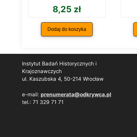
8,25
zł
Dodaj do koszyka
Instytut Badań Historycznych i
Krajoznawczych
ul. Kaszubska 4, 50-214 Wrocław
e-mail:
prenumerata@odkrywca.pl
tel.: 71 329 71 71