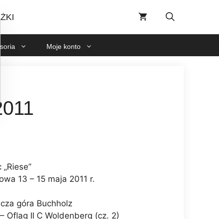
7/2011
ŻKI
soria
Moje konto
011
 „Riese”
owa 13 – 15 maja 2011 r.
icza góra Buchholz
– Oflag II C Woldenberg (cz. 2)