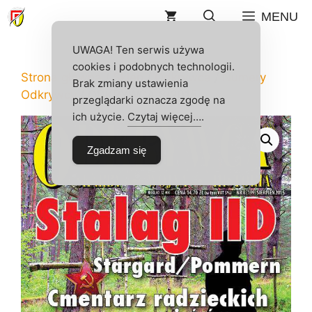
Przejdź
MENU
do
treści
UWAGA! Ten serwis używa
cookies i podobnych technologii.
Strona główna
/
Sklep
/
Odkrywca
/
Numery
Brak zmiany ustawienia
Odkrywcy
/ ODKRYWCA 8/2015
przeglądarki oznacza zgodę na
ich użycie.
Czytaj więcej…
.
Zgadzam się