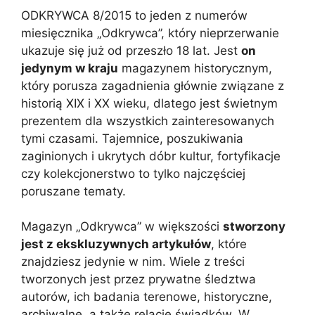
:
ODKRYWCA 8/2015 to jeden z numerów
miesięcznika „Odkrywca”, który nieprzerwanie
ukazuje się już od przeszło 18 lat. Jest
on
jedynym w kraju
magazynem historycznym,
który porusza zagadnienia głównie związane z
historią XIX i XX wieku, dlatego jest świetnym
prezentem dla wszystkich zainteresowanych
tymi czasami. Tajemnice, poszukiwania
zaginionych i ukrytych dóbr kultur, fortyfikacje
czy kolekcjonerstwo to tylko najczęściej
poruszane tematy.
Magazyn „Odkrywca” w większości
stworzony
jest z ekskluzywnych artykułów
, które
znajdziesz jedynie w nim. Wiele z treści
tworzonych jest przez prywatne śledztwa
autorów, ich badania terenowe, historyczne,
archiwalne, a także relacje świadków. W