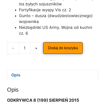
los byłych sojuszników
Fortyfikacje wyspy Vis cz. 2
Gunto – dusza (dwudziestowiecznego)
wojownika
Niezbędniki US Army. Wojna od kuchni
cz. 6
A
-
+
Dodaj do koszyka
ilość
l
ODKRYWCA
t
8/2015
e
r
n
Opis
a
t
Opis
i
v
ODKRYWCA 8 (199) SIERPIEŃ 2015
e