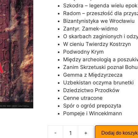
Szkodra – legenda wielu epok
Radom – przeszłość dla przysz
Bizantynistyka we Wrocławiu
Zantyr. Zamek-widmo
O skarbach zaginionych i odz
W cieniu Twierdzy Kostrzyn
Podwodny Krym
Między archeologią a poszuk
Zanim Skrzetuski poznał Boh
Gemma z Międzyrzecza
Uzbekistan oczyma brunetki
Dziedzictwo Przodków
Cenne utracone
Spór o ogród prepozyta
Pompeje i Winceklmann
A
-
+
Dodaj do koszy
ilość
l