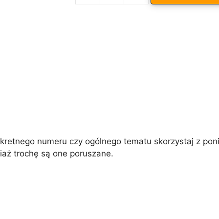
ARCHEOLOGIA
t
ŻYWA
e
6/2011
r
n
a
t
i
v
e
:
etnego numeru czy ogólnego tematu skorzystaj z poniż
iaż trochę są one poruszane.