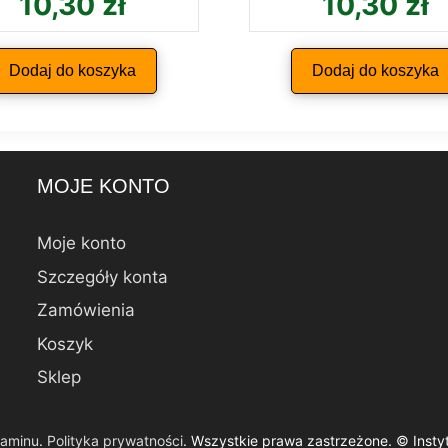
10,30
zł
10,30
zł
Dodaj do koszyka
Dodaj do koszyka
MOJE KONTO
Moje konto
Szczegóły konta
Zamówienia
Koszyk
Sklep
laminu
.
Polityka prywatności
. Wszystkie prawa zastrzeżone. © Inst