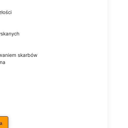
łości
yskanych
iwaniem skarbów
una
ka