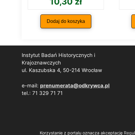
10,30
zł
Dodaj do koszyka
Instytut Badań Historycznych i
Krajoznawczych
ul. Kaszubska 4, 50-214 Wrocław
e-mail:
prenumerata@odkrywca.pl
tel.: 71 329 71 71
Korzystanie z portalu oznacza akceptację
Regu