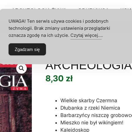
P
ARCHEOLOGIA ŻYWA
ODKRYWCA
KSIĄ
UWAGA! Ten serwis używa cookies i podobnych
technologii. Brak zmiany ustawienia przeglądarki
umeraty
Archeologia Żywa
Odkrywca
Akce
 KONTO
oznacza zgodę na ich użycie.
Czytaj więcej…
.
Numery AŻ
/
2011
/ ARCHEOLOGIA ŻYWA 6/2011
Zgadzam się
ARCHEOLOGIA 
8,30
zł
Wielkie skarby Czermna
Dłubanka z rzeki Niemica
Barbarzyńcy niszczę grobowc
Mieszko nie był wikingiem!
Kalejdoskop