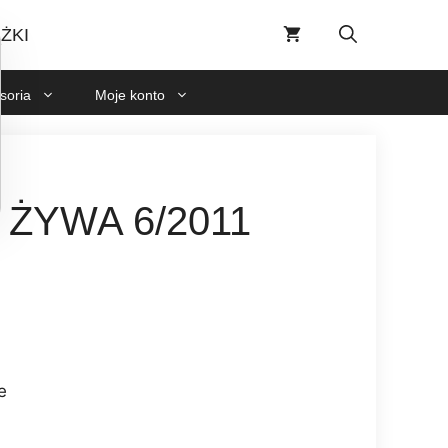
ŻYWA
6/2011
ŻKI
soria
Moje konto
ŻYWA 6/2011
e