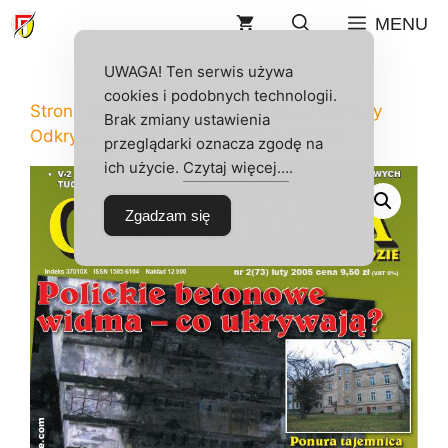
Przejdź
MENU
do
treści
UWAGA! Ten serwis używa
cookies i podobnych technologii.
Strona główna
/
Sklep
/
Odkrywca
/
Numery
Brak zmiany ustawienia
Odkrywcy
/
2005
/ ODKRYWCA 2/2005
przeglądarki oznacza zgodę na
ich użycie.
Czytaj więcej…
.
Zgadzam się