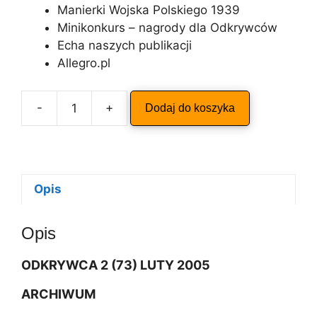
Manierki Wojska Polskiego 1939
Minikonkurs – nagrody dla Odkrywców
Echa naszych publikacji
Allegro.pl
A
-
+
Dodaj do koszyka
ilość
l
ODKRYWCA
t
2/2005
e
r
n
Opis
a
t
Opis
i
v
ODKRYWCA 2 (73) LUTY 2005
e
:
ARCHIWUM