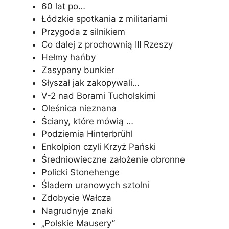
60 lat po…
Łódzkie spotkania z militariami
Przygoda z silnikiem
Co dalej z prochownią III Rzeszy
Hełmy hańby
Zasypany bunkier
Słyszał jak zakopywali…
V-2 nad Borami Tucholskimi
Oleśnica nieznana
Ściany, które mówią …
Podziemia Hinterbrühl
Enkolpion czyli Krzyż Pański
Średniowieczne założenie obronne
Policki Stonehenge
Śladem uranowych sztolni
Zdobycie Wałcza
Nagrudnyje znaki
„Polskie Mausery”