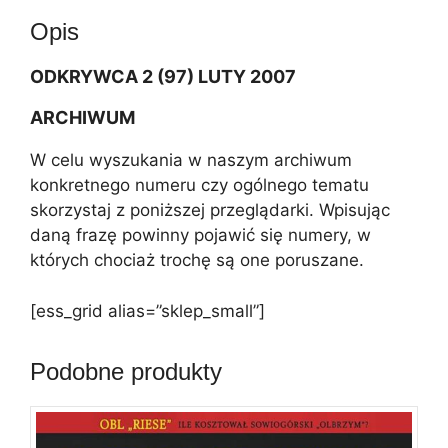
t
Opis
i
v
ODKRYWCA 2 (97) LUTY 2007
e
:
ARCHIWUM
W celu wyszukania w naszym archiwum
konkretnego numeru czy ogólnego tematu
skorzystaj z poniższej przeglądarki. Wpisując
daną frazę powinny pojawić się numery, w
których chociaż trochę są one poruszane.
[ess_grid alias=”sklep_small”]
Podobne produkty