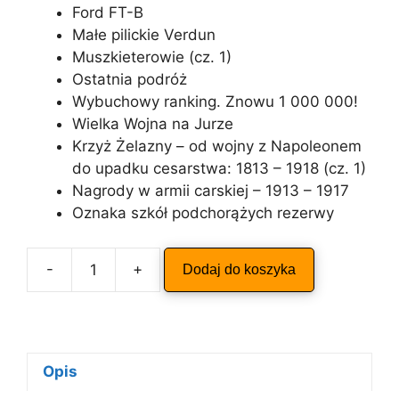
Ford FT-B
Małe pilickie Verdun
Muszkieterowie (cz. 1)
Ostatnia podróż
Wybuchowy ranking. Znowu 1 000 000!
Wielka Wojna na Jurze
Krzyż Żelazny – od wojny z Napoleonem
do upadku cesarstwa: 1813 – 1918 (cz. 1)
Nagrody w armii carskiej – 1913 – 1917
Oznaka szkół podchorążych rezerwy
A
-
+
Dodaj do koszyka
ilość
l
ODKRYWCA
t
2/2007
e
r
n
Opis
a