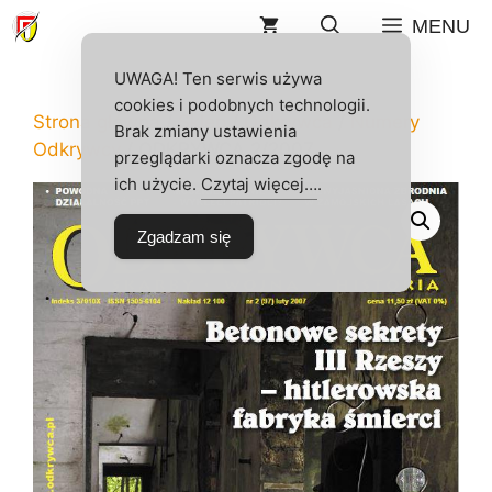
Przejdź
MENU
do
treści
UWAGA! Ten serwis używa
cookies i podobnych technologii.
Strona główna
/
Sklep
/
Odkrywca
/
Numery
Brak zmiany ustawienia
Odkrywcy
/ ODKRYWCA 2/2007
przeglądarki oznacza zgodę na
ich użycie.
Czytaj więcej…
.
Zgadzam się