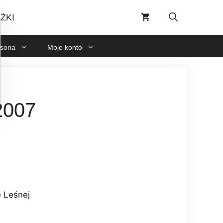
8/2007
ŻKI
soria
Moje konto
007
e Leśnej