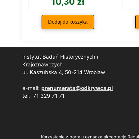
10,30
zł
Dodaj do koszyka
Instytut Badań Historycznych i
Krajoznawczych
ul. Kaszubska 4, 50-214 Wrocław
e-mail:
prenumerata@odkrywca.pl
tel.: 71 329 71 71
Korzystanie z portalu oznacza akceptację
Regu