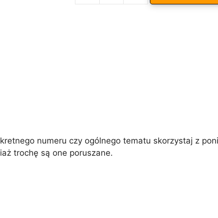
ODKRYWCA
t
8/2007
e
r
n
a
t
i
v
e
:
etnego numeru czy ogólnego tematu skorzystaj z poniż
iaż trochę są one poruszane.