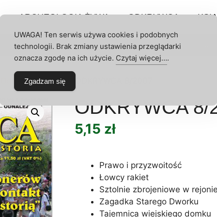
P
ARCHEOLOGIA ŻYWA
ODKRYWCA
KSIĄ
UWAGA! Ten serwis używa cookies i podobnych
technologii. Brak zmiany ustawienia przeglądarki
umeraty
Archeologia Żywa
Odkrywca
Akce
 KONTO
oznacza zgodę na ich użycie.
Czytaj więcej…
.
 Odkrywcy
/
2007
/ ODKRYWCA 8/2007
Zgadzam się
ODKRYWCA 8/2
5,15
zł
Prawo i przyzwoitość
Łowcy rakiet
Sztolnie zbrojeniowe w rejoni
Zagadka Starego Dworku
Tajemnica wiejskiego domku