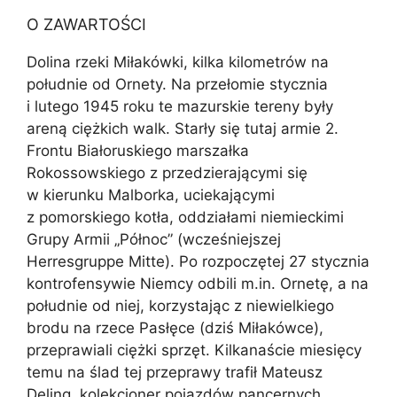
O ZAWARTOŚCI
Dolina rzeki Miłakówki, kilka kilometrów na
południe od Ornety. Na przełomie stycznia
i lutego 1945 roku te mazurskie tereny były
areną ciężkich walk. Starły się tutaj armie 2.
Frontu Białoruskiego marszałka
Rokossowskiego z przedzierającymi się
w kierunku Malborka, uciekającymi
z pomorskiego kotła, oddziałami niemieckimi
Grupy Armii „Północ” (wcześniejszej
Herresgruppe Mitte). Po rozpoczętej 27 stycznia
kontrofensywie Niemcy odbili m.in. Ornetę, a na
południe od niej, korzystając z niewielkiego
brodu na rzece Pasłęce (dziś Miłakówce),
przeprawiali ciężki sprzęt. Kilkanaście miesięcy
temu na ślad tej przeprawy trafił Mateusz
Deling, kolekcjoner pojazdów pancernych,