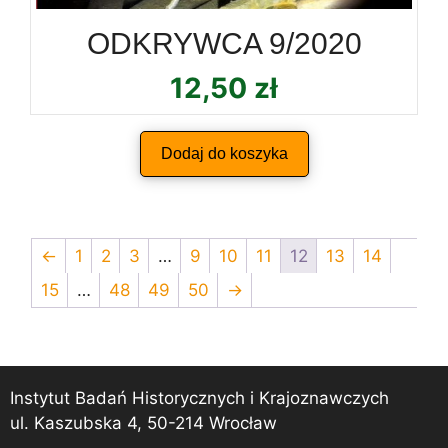
ODKRYWCA 9/2020
12,50
zł
Dodaj do koszyka
←
1
2
3
…
9
10
11
12
13
14
15
…
48
49
50
→
Instytut Badań Historycznych i Krajoznawczych
ul. Kaszubska 4, 50-214 Wrocław