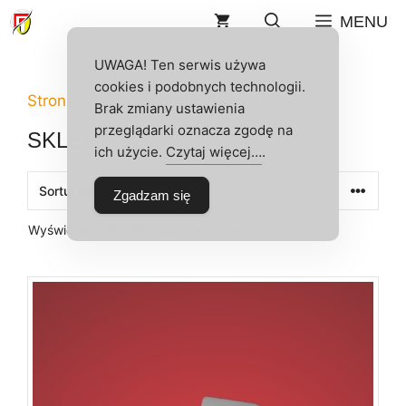
Przejdź
MENU
do
treści
UWAGA! Ten serwis używa
cookies i podobnych technologii.
Strona główna
/
Sklep
/ Strona 12
Brak zmiany ustawienia
przeglądarki oznacza zgodę na
SKLEP
ich użycie.
Czytaj więcej…
.
Zgadzam się
Posortowane
Wyświetlanie 89–96 z 400 wyników
według
najnowszych