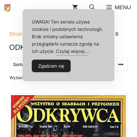
Przejdź
MENU
do
treści
UWAGA! Ten serwis używa
cookies i podobnych technologii.
Strona główna
/
Sklep
/
Odkrywca
/ Strona 6
Brak zmiany ustawienia
przeglądarki oznacza zgodę na
ODKRYWCA
ich użycie.
Czytaj więcej…
.
Zgadzam się
Posortowane
Wyświetlanie 41–48 z 55 wyników
według
najnowszych