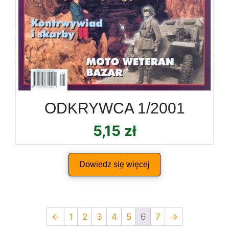
ODKRYWCA 1/2001
5,15
zł
Dowiedz się więcej
←
1
2
3
4
5
6
7
→